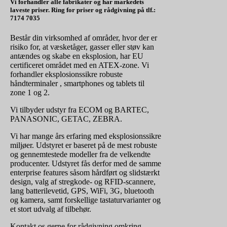
Vi forhandler alle fabrikater og har markedets
laveste priser. Ring for priser og rådgivning på tlf.:
7174 7035
Består din virksomhed af områder, hvor der er
risiko for, at væsketåger, gasser eller støv kan
antændes og skabe en eksplosion, har EU
certificeret området med en ATEX-zone. Vi
forhandler eksplosionssikre robuste
håndterminaler , smartphones og tablets til
zone 1 og 2.
Vi tilbyder udstyr fra ECOM og BARTEC,
PANASONIC, GETAC, ZEBRA.
Vi har mange års erfaring med eksplosionssikre
miljøer. Udstyret er baseret på de mest robuste
og gennemtestede modeller fra de velkendte
producenter. Udstyret fås derfor med de samme
enterprise features såsom hårdført og slidstærkt
design, valg af stregkode- og RFID-scannere,
lang batterilevetid, GPS, WiFi, 3G, bluetooth
og kamera, samt forskellige tastaturvarianter og
et stort udvalg af tilbehør.
Kontakt os gerne for rådgivning omkring