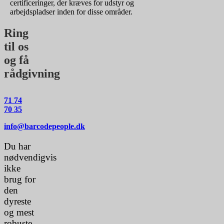
certificeringer, der kræves for udstyr og
arbejdspladser inden for disse områder.
Ring
til os
og få
rådgivning
71 74
70 35
info@barcodepeople.dk
Du har
nødvendigvis
ikke
brug for
den
dyreste
og mest
robuste