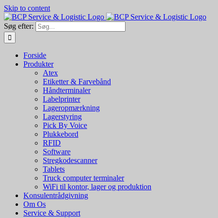
Skip to content
Søg efter:
Forside
Produkter
Atex
Etiketter & Farvebånd
Håndterminaler
Labelprinter
Lageropmærkning
Lagerstyring
Pick By Voice
Plukkebord
RFID
Software
Stregkodescanner
Tablets
Truck computer terminaler
WiFi til kontor, lager og produktion
Konsulentrådgivning
Om Os
Service & Support