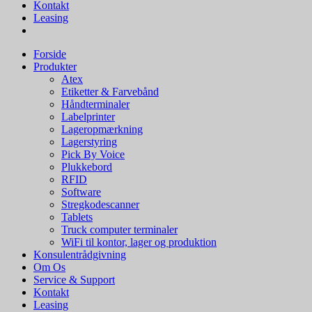
Kontakt
Leasing
Forside
Produkter
Atex
Etiketter & Farvebånd
Håndterminaler
Labelprinter
Lageropmærkning
Lagerstyring
Pick By Voice
Plukkebord
RFID
Software
Stregkodescanner
Tablets
Truck computer terminaler
WiFi til kontor, lager og produktion
Konsulentrådgivning
Om Os
Service & Support
Kontakt
Leasing