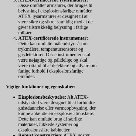
Disse omfatter armaturer, der bruges til
belysning i eksplosionsfarlige områder.
ATEX-lysarmaturer er designet til at
være sikre og sikre, samtidig med at de
giver tilstrækkelig belysning i farlige
miljøer.
ATEX-certificerede instrumenter:
Dette kan omfatte måleudstyr såsom
trykmålere, temperatursensorer og
gasdetektorer. Disse instrumenter skal
være nøjagtige og pålidelige og skal
være i stand til at detektere og advare om
farlige forhold i eksplosionsfarlige
områder.
Vigtige funktioner og egenskaber:
Eksplosionsbeskyttelse:
Alt ATEX-
udstyr skal være designet til at forhindre
gnistdannelse eller varmeopbygning, der
kunne antænde en eksplosiv atmosfære.
Dette kan omfatte brug af særlige
materialer, lukkede systemer og
eksplosionssikre kabinetter.
Robust konstruktion:
ATEX-udstyr