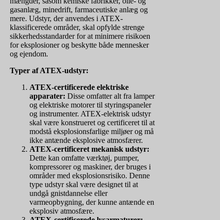
mængder, såsom kemiske fabrikker, olie- og
gasanlæg, minedrift, farmaceutiske anlæg og
mere. Udstyr, der anvendes i ATEX-
klassificerede områder, skal opfylde strenge
sikkerhedsstandarder for at minimere risikoen
for eksplosioner og beskytte både mennesker
og ejendom.
Typer af ATEX-udstyr:
ATEX-certificerede elektriske
apparater:
Disse omfatter alt fra lamper
og elektriske motorer til styringspaneler
og instrumenter. ATEX-elektrisk udstyr
skal være konstrueret og certificeret til at
modstå eksplosionsfarlige miljøer og må
ikke antænde eksplosive atmosfærer.
ATEX-certificeret mekanisk udstyr:
Dette kan omfatte værktøj, pumper,
kompressorer og maskiner, der bruges i
områder med eksplosionsrisiko. Denne
type udstyr skal være designet til at
undgå gnistdannelse eller
varmeopbygning, der kunne antænde en
eksplosiv atmosfære.
ATEX-certificerede lysarmaturer: