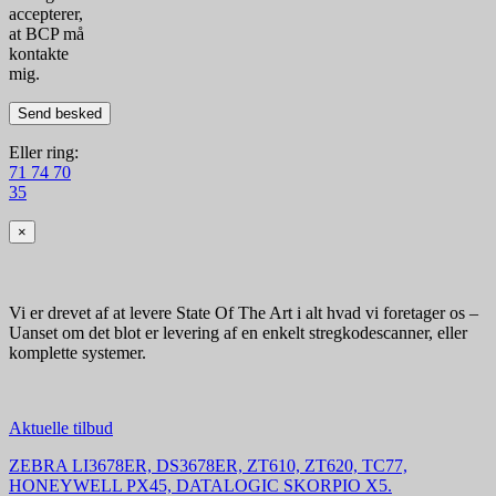
accepterer,
at BCP må
kontakte
mig.
Eller ring:
71 74 70
35
×
Vi er drevet af at levere State Of The Art i alt hvad vi foretager os –
Uanset om det blot er levering af en enkelt stregkodescanner, eller
komplette systemer.
Aktuelle tilbud
ZEBRA LI3678ER, DS3678ER, ZT610, ZT620, TC77,
HONEYWELL PX45, DATALOGIC SKORPIO X5.