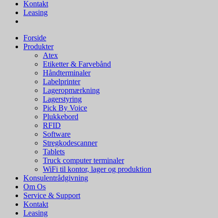
Kontakt
Leasing
Forside
Produkter
Atex
Etiketter & Farvebånd
Håndterminaler
Labelprinter
Lageropmærkning
Lagerstyring
Pick By Voice
Plukkebord
RFID
Software
Stregkodescanner
Tablets
Truck computer terminaler
WiFi til kontor, lager og produktion
Konsulentrådgivning
Om Os
Service & Support
Kontakt
Leasing