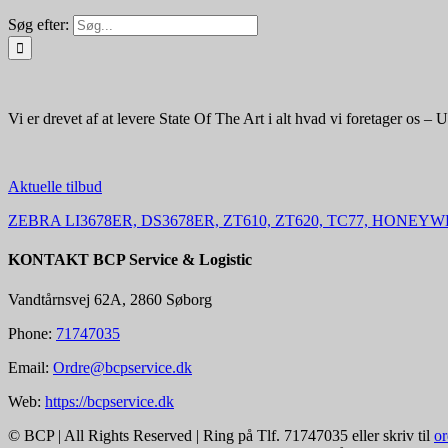
Søg efter:
Vi er drevet af at levere State Of The Art i alt hvad vi foretager os – 
Aktuelle tilbud
ZEBRA LI3678ER, DS3678ER, ZT610, ZT620, TC77, HONEY
KONTAKT BCP Service & Logistic
Vandtårnsvej 62A, 2860 Søborg
Phone:
71747035
Email:
Ordre@bcpservice.dk
Web:
https://bcpservice.dk
© BCP | All Rights Reserved | Ring på Tlf. 71747035 eller skriv til
o