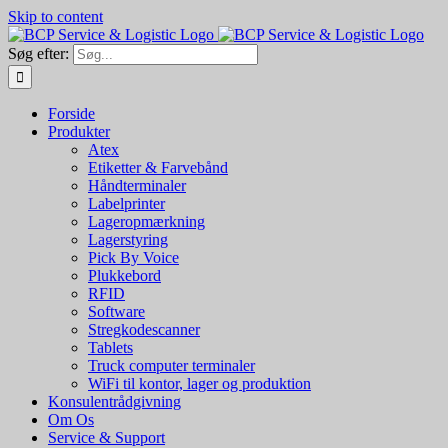
Skip to content
Søg efter:
Forside
Produkter
Atex
Etiketter & Farvebånd
Håndterminaler
Labelprinter
Lageropmærkning
Lagerstyring
Pick By Voice
Plukkebord
RFID
Software
Stregkodescanner
Tablets
Truck computer terminaler
WiFi til kontor, lager og produktion
Konsulentrådgivning
Om Os
Service & Support